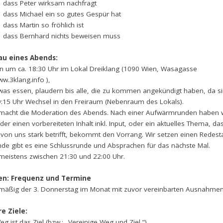
ss Peter wirksam nachfragt
s Michael ein so gutes Gespür hat
s Martin so fröhlich ist
ss Bernhard nichts beweisen muss
u eines Abends:
en um ca. 18:30 Uhr im Lokal Dreiklang (1090 Wien, Wasagasse
ww.3klang.info ),
twas essen, plaudern bis alle, die zu kommen angekündigt haben, da si
9:15 Uhr Wechsel in den Freiraum (Nebenraum des Lokals).
 macht die Moderation des Abends. Nach einer Aufwärmrunden haben w
er einen vorbereiteten Inhalt inkl. Input, oder ein aktuelles Thema, da
 von uns stark betrifft, bekommt den Vorrang. Wir setzen einen Redesta
de gibt es eine Schlussrunde und Absprachen für das nächste Mal.
meistens zwischen 21:30 und 22:00 Uhr.
fen: Frequenz und Termine
mäßig der 3. Donnerstag im Monat mit zuvor vereinbarten Ausnahme
e Ziele:
g ist das Ziel (bzw.: „Vereinige Weg und Ziel.").