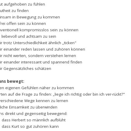
ut aufgehoben zu fühlen
utheit zu finden
insam in Bewegung zu kommen
frei offen sein zu können
ventionell kompromisslos sein zu können
, liebevoll und achtsam zu sein
ir trotz Unterschiedlichkeit ähnlich „ticken"
wir einander reden lassen und zuhören können
ir nicht werten, sondern verstehen lernen
wir einander interessant und spannend finden
wir Gegensätzliches schätzen
uns bewegt:
en eigenen Gefühlen näher zu kommen
en auf die Frage zu finden: „liege ich richtig oder bin ich ver-rückt?"
 verschiedene Wege kennen zu lernen
iche Einsamkeit zu überwinden
ns direkt und gegenseitig bewegend:
s Herbert so männlich aufblüht
ss Kurt so gut zuhören kann