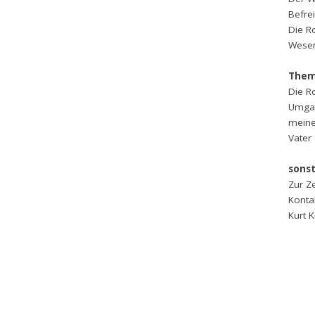
Befre
Die Ro
Wesen
Them
Die R
Umgan
meine
Vater 
sonst
Zur Z
Konta
Kurt K