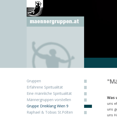
"Mä
Gruppen
Erfahrene Spiritualität
Eine männliche Spiritualität
Was u
Männergruppen vorstellen
uns e
Gruppe Dreiklang Wien 9
uns g
Raphael & Tobias St.Pölten
uns H