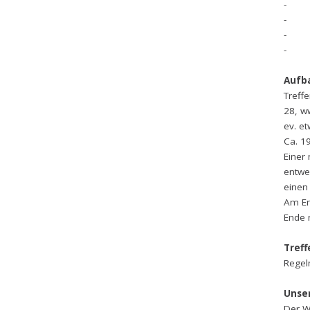
- da
- das
- das
- da
Aufba
Treff
28, w
ev. e
Ca. 1
Einer
entwed
einen
Am En
Ende 
Tref
Regel
Unser
Der We