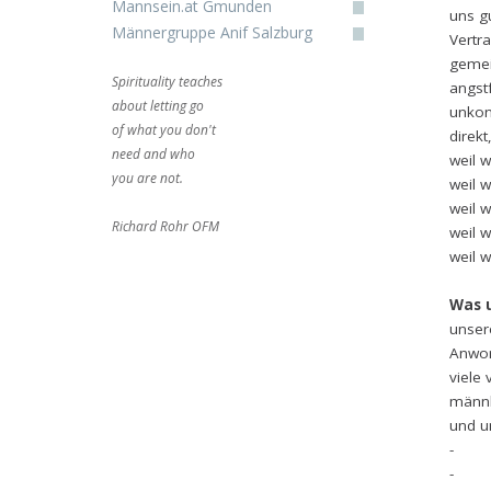
Mannsein.at Gmunden
uns g
Männergruppe Anif Salzburg
Vertra
geme
Spirituality teaches
angst
about letting go
unkon
of what you don't
direkt
need and who
weil w
you are not.
weil 
weil w
Richard Rohr OFM
weil 
weil 
Was 
unser
Anwort
viele
männl
und u
- das
- da