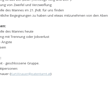
iung von Zweifel und Verzweiflung
lle des Mannes im 21. Jhdt. für uns finden
tliche Begegnungen zu haben und etwas mitzunehmen von den Abe
en:
olle des Mannes heute
g mit Trennung oder Jobverlust
 Ängste
sein
:
eit - geschlossene Gruppe.
ktpersonen:
nauer (
Kurt.Knauer@patentamt.at
)