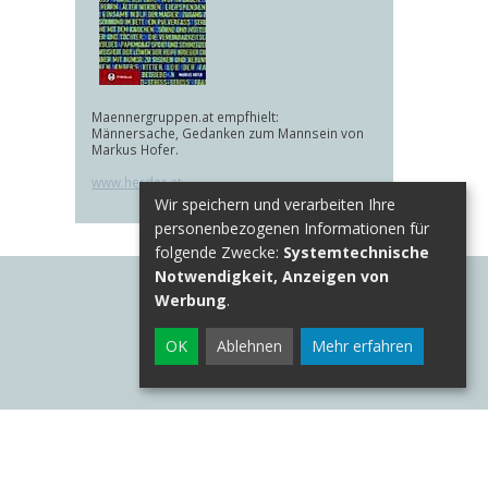
Maennergruppen.at empfhielt:
Männersache, Gedanken zum Mannsein von
Markus Hofer.
www.herder.at
Wir speichern und verarbeiten Ihre
personenbezogenen Informationen für
folgende Zwecke:
Systemtechnische
Notwendigkeit, Anzeigen von
Werbung
.
OK
Ablehnen
Mehr erfahren